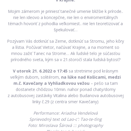
Mojim zámerom je priniesť tanečné umenie bližšie k prírode..
nie len ideovo a koncepčne, nie len o enviromentálnych
témach hovoriť z pohodlia veľkomiest.. nie len teoretizovať a
špekulovať…
Pozývam Vás dotknúť sa Zeme, dotknúť sa Stromu, jeho kôry
a lístia. Počúvať Vietor, načúvať Krajine, a na moment so
mnou zažiť Tanec na Strome… Ak ľudské telo je súčasťou
prírodného sveta, kým sa v 21.storočí stala ľudská bytosť?
V utorok 21. 6.2022 o 17:45
sa stretnime pod krásnym
veľkým dubom, solitérom,
na lúke nad Košicami, medzi
m.č. Kavečany a Vyhliadkovou vežou
– pešo sa tam
dostanete chôdzou 10min. nahor ponad chaty/domy
z autobusovej zastávky Vitalina alebo Budanova autobusovej
linky č.29 (z centra smer Kavečany)
Performance: Ariadna Vendelová
Sprievodný text od Lao-c': Tao-te-ťing
Foto: Miroslava Šárová ::: photography